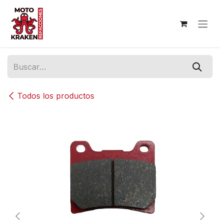
Ir al contenido
Todos los productos