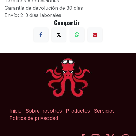
Términos y condiciones
Garantía de devolución de 30 días
Envío: 2-3 días laborales
Compartir
Inicio
Sobre nosotros
Productos
Servicios
Política de privacidad