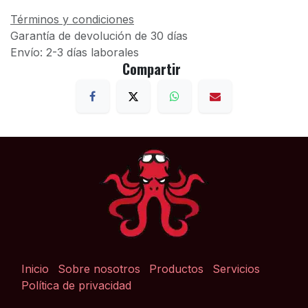
Términos y condiciones
Garantía de devolución de 30 días
Envío: 2-3 días laborales
Compartir
Inicio
Sobre nosotros
Productos
Servicios
Política de privacidad