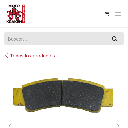
Ir al contenido
Todos los productos