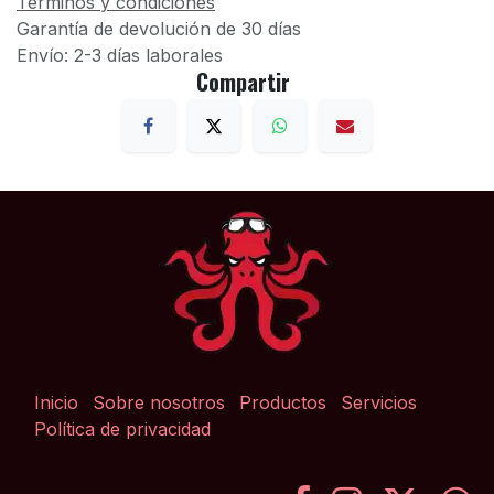
Términos y condiciones
Garantía de devolución de 30 días
Envío: 2-3 días laborales
Compartir
Inicio
Sobre nosotros
Productos
Servicios
Política de privacidad