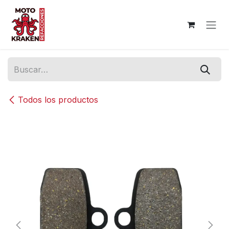
Ir al contenido
Todos los productos