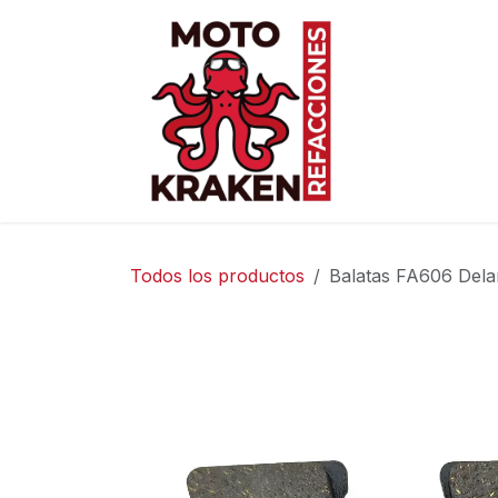
Ir al contenido
Inicio
Ti
Todos los productos
Balatas FA606 Del