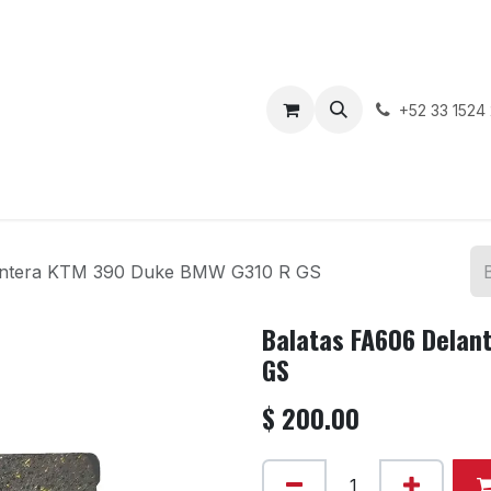
enda
Motos en Venta
Blog
Contáctenos
+52 33 1524
antera KTM 390 Duke BMW G310 R GS
Balatas FA606 Dela
GS
$
200.00