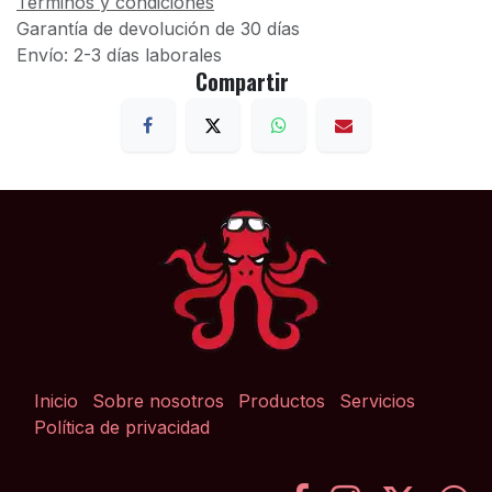
Términos y condiciones
Garantía de devolución de 30 días
Envío: 2-3 días laborales
Compartir
Inicio
Sobre nosotros
Productos
Servicios
Política de privacidad