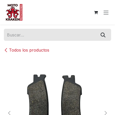
Ir al contenido
Todos los productos