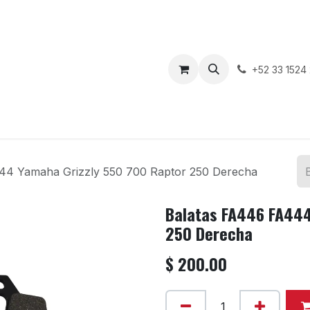
enda
Motos en Venta
Blog
Contáctenos
+52 33 1524
44 Yamaha Grizzly 550 700 Raptor 250 Derecha
Balatas FA446 FA444
250 Derecha
$
200.00