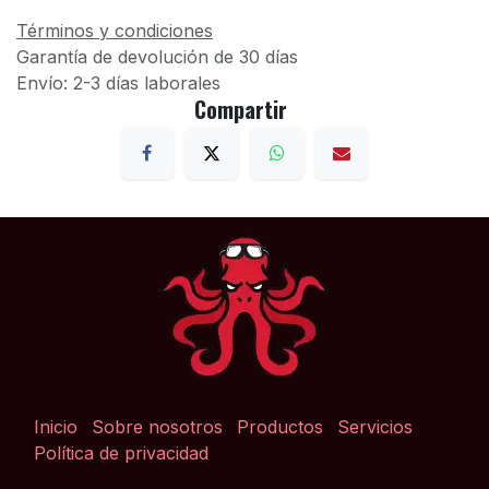
Términos y condiciones
Garantía de devolución de 30 días
Envío: 2-3 días laborales
Compartir
Inicio
Sobre nosotros
Productos
Servicios
Política de privacidad