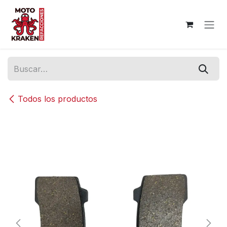
Ir al contenido
Todos los productos