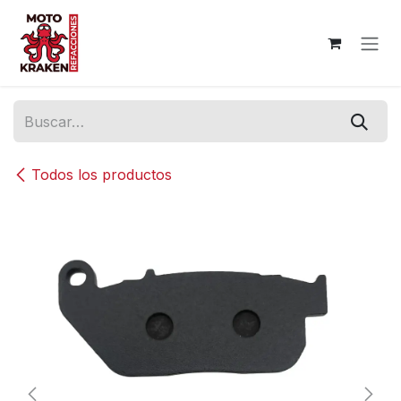
Ir al contenido
Todos los productos