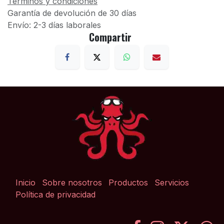
Términos y condiciones
Garantía de devolución de 30 días
Envío: 2-3 días laborales
Compartir
Inicio
Sobre nosotros
Productos
Servicios
Política de privacidad