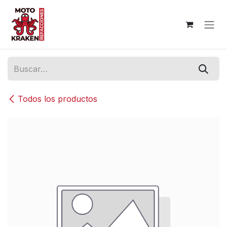
Ir al contenido
Todos los productos