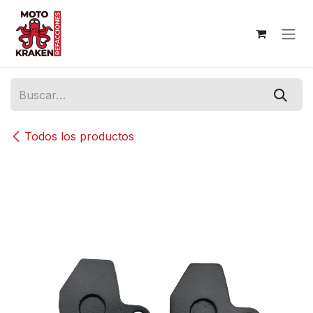
Ir al contenido
Todos los productos