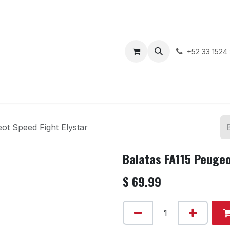
enda
Motos en Venta
Blog
Contáctenos
+52 33 1524
ot Speed Fight Elystar
Balatas FA115 Peugeo
$
69.99