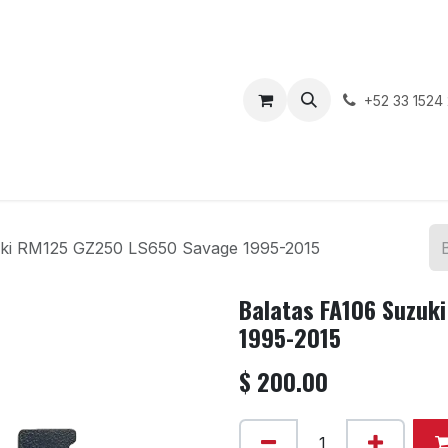
enda
Motos en Venta
Blog
Contáctenos
+52 33 1524
uki RM125 GZ250 LS650 Savage 1995-2015
Balatas FA106 Suzuk
1995-2015
$
200.00