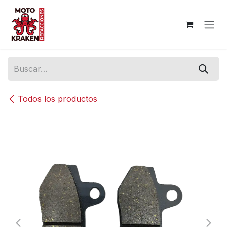
Ir al contenido
Todos los productos