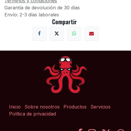
Términos y condiciones
Garantía de devolución de 30 días
Envío: 2-3 días laborales
Compartir
Inicio
Sobre nosotros
Productos
Servicios
Política de privacidad