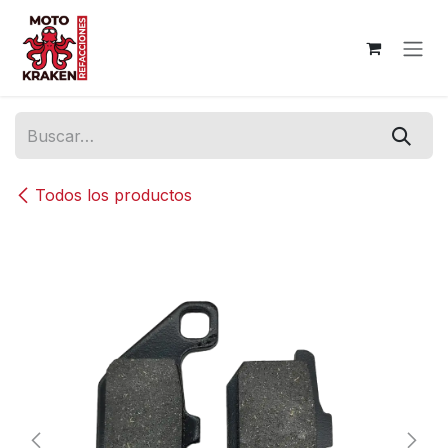
Ir al contenido
Todos los productos