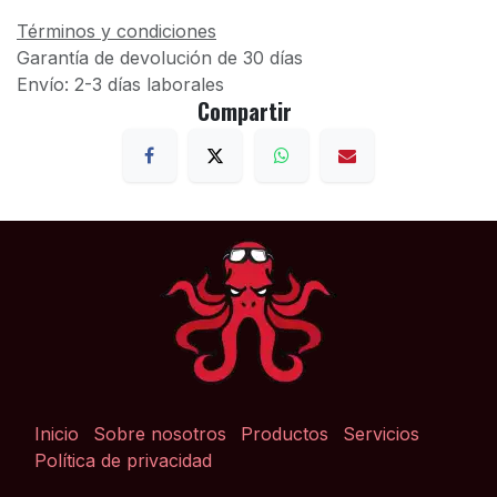
Términos y condiciones
Garantía de devolución de 30 días
Envío: 2-3 días laborales
Compartir
Inicio
Sobre nosotros
Productos
Servicios
Política de privacidad