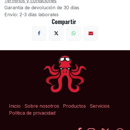
Términos y condiciones
Garantía de devolución de 30 días
Envío: 2-3 días laborales
Compartir
Inicio
Sobre nosotros
Productos
Servicios
Política de privacidad