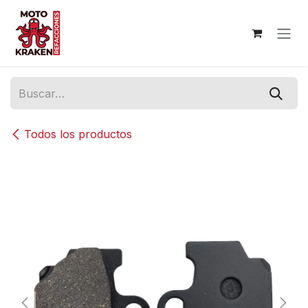
Ir al contenido
Todos los productos