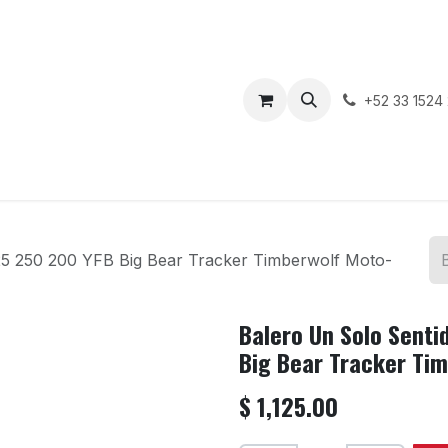
enda
Motos en Venta
Blog
Contáctenos
+52 33 1524
5 250 200 YFB Big Bear Tracker Timberwolf Moto-
Balero Un Solo Sent
Big Bear Tracker Ti
$
1,125.00