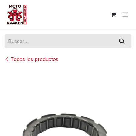
Ir al contenido
Todos los productos