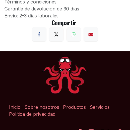
Términos y condiciones
Garantía de devolución de 30 días
Envío: 2-3 días laborales
Compartir
Inicio
Sobre nosotros
Productos
Servicios
Política de privacidad