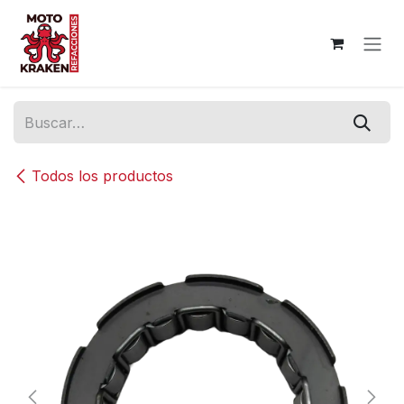
Ir al contenido
Todos los productos