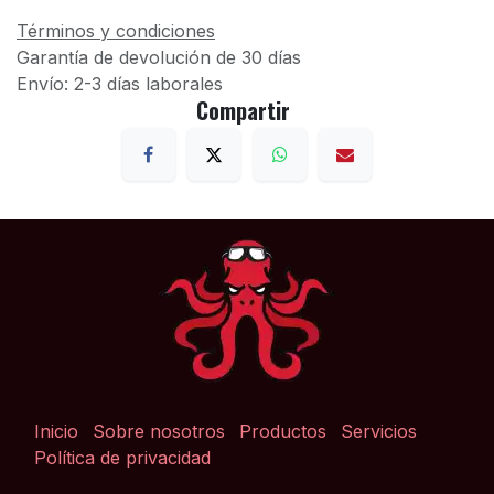
Términos y condiciones
Garantía de devolución de 30 días
Envío: 2-3 días laborales
Compartir
Inicio
Sobre nosotros
Productos
Servicios
Política de privacidad