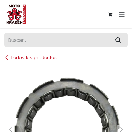
Ir al contenido
Todos los productos