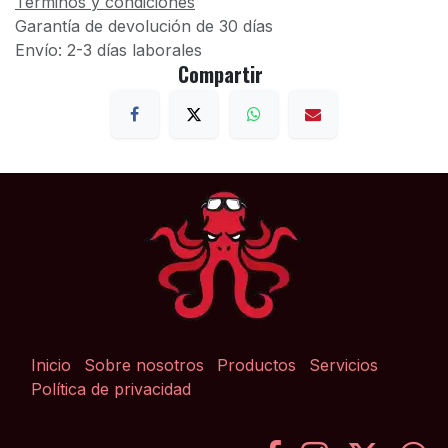
Términos y condiciones
Garantía de devolución de 30 días
Envío: 2-3 días laborales
Compartir
Inicio
Sobre nosotros
Productos
Servicios
Política de privacidad