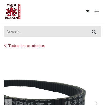
Ir al contenido
Todos los productos