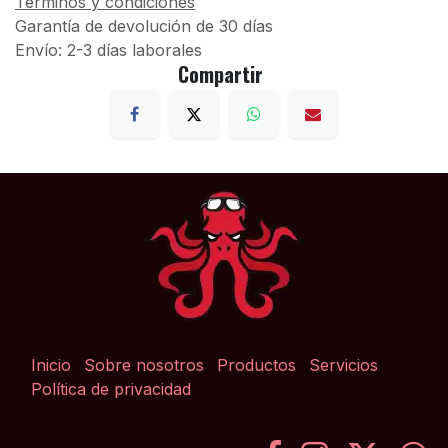
Términos y condiciones
Garantía de devolución de 30 días
Envío: 2-3 días laborales
Compartir
Inicio
Sobre nosotros
Productos
Servicios
Política de privacidad