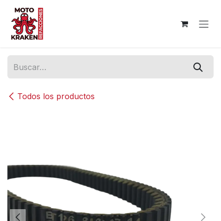
Ir al contenido
Todos los productos