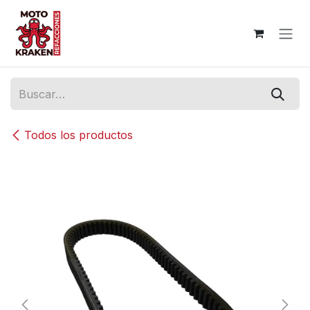
Ir al contenido
Todos los productos