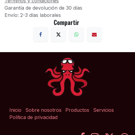
Términos y condiciones
Garantía de devolución de 30 días
Envío: 2-3 días laborales
Compartir
Inicio
Sobre nosotros
Productos
Servicios
Política de privacidad