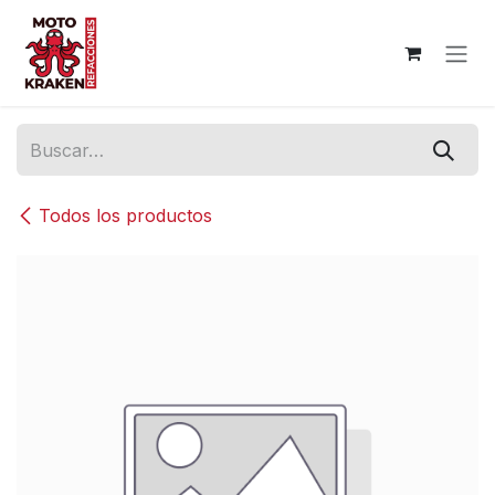
Ir al contenido
Todos los productos