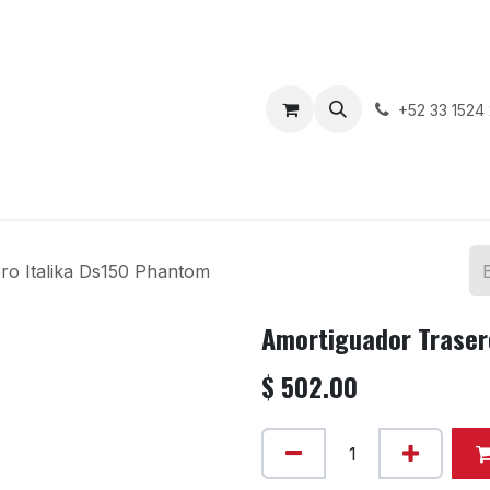
enda
Motos en Venta
Blog
Contáctenos
+52 33 1524
ro Italika Ds150 Phantom
Amortiguador Traser
$
502.00