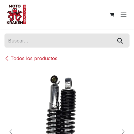
Ir al contenido
Todos los productos