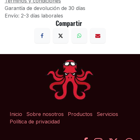
Términos y condiciones
Garantía de devolución de 30 días
Envío: 2-3 días laborales
Compartir
Inicio
Sobre nosotros
Productos
Servicios
Política de privacidad