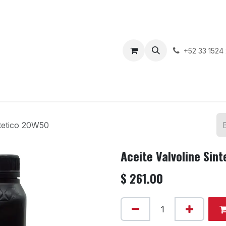
enda
Motos en Venta
Blog
Contáctenos
+52 33 1524
ntetico 20W50
Aceite Valvoline Sin
$
261.00