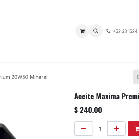
enda
Motos en Venta
Blog
Contáctenos
+52 33 1524
mium 20W50 Mineral
Aceite Maxima Prem
$
240.00