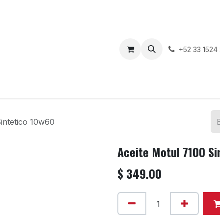
enda
Motos en Venta
Blog
Contáctenos
+52 33 1524
intetico 10w60
Aceite Motul 7100 Si
$
349.00